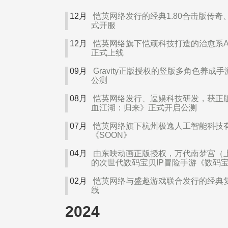
12
月
恺英网络发行的经典1.80合击版传奇
式开服
12
月
恺英网络旗下恺顽科技打造的治愈系AI
正式上线
09
月
Gravity正版授权的竖版多角色养
公测
08
月
恺英网络发行、逗娱科技研发，获正版
血江湖：归来》正式开启公测
07
月
恺英网络旗下杭州极逸人工智能科技有
《SOON》
04
月
由东映动画正版授权，万代南梦宫（
的次世代数码宝贝IP冒险手游《数码
02
月
恺英网络与盛趣游戏联合发行的经典
线
2024