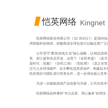

恺英网络
Kingnet
恺英网络股份有限公司（SZ.002517）是
局智能科技领域，积极推进全球化发行以触达更广泛
公司坚守“聚焦游戏主业”核心战略，以精品游
英、浙江盛和先后开发、运营了《全民奇迹》《蓝月
器时代：觉醒》《全民江湖》《彩虹橙》《龙之谷世
过引入全球顶级IP、自主孵化优质原创IP，构建起
性的项目与团队进行投资合作，进一步强化核心竞争
为进一步赋能游戏产品创新与升级，公司在技术与
恺英网络始终秉持“专注品质、用心服务”的理