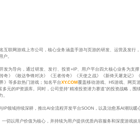
国内知名互联网游戏上市公司，核心业务涵盖手游与页游的研发、运营及发
用户。
戏开发为导向，通过研发、发行、投资+IP、用户平台四大核心业务为支
传奇》《敢达争锋对决》《王者传奇》《天使之战》《新倚天屠龙记》
界》等多款热门游戏；知名平台
XY.COM
覆盖移动游戏、H5游戏、网页
丰富多元的IP资源库。同时，公司坚持“精准投资潜力赛道”的投资战略，
力。
IP领域持续深耕，推出AI全流程开发平台SOON，以及治愈系AI潮玩暖
念，一切以用户价值为核心，并持续为用户提供优质内容服务和深度游戏娱