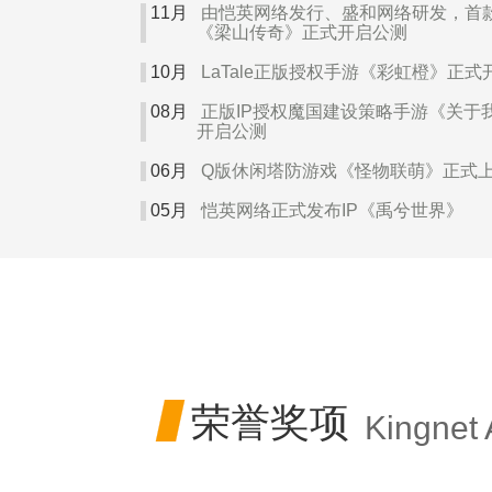
11
月
由恺英网络发行、盛和网络研发，首款正
《梁山传奇》正式开启公测
10
月
LaTale正版授权手游《彩虹橙》正式
08
月
正版IP授权魔国建设策略手游《关于
开启公测
06
月
Q版休闲塔防游戏《怪物联萌》正式
05
月
恺英网络正式发布IP《禹兮世界》
03
月
自研VR遊戏《Mecha Party（机
01
月
回合制RPG游戏《仙创奇侠传：新的
上线
2023

荣誉奖项
Kingnet
11
月
多角色养成武侠RPG游戏《新倚天屠
10
月
MMO回合制游戏《石器时代：觉醒》